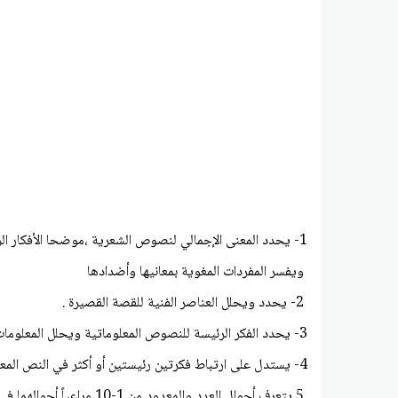
1- يحدد المعنى الإجمالي لنصوص الشعرية ،موضحا الأفكار الرئيسة والجزئية،
ويفسر المفردات المغوية بمعانيها وأضدادها
2- يحدد ويحلل العناصر الفنية للقصة القصيرة .
3- يحدد الفكر الرئيسة للنصوص المعلوماتية ويحلل المعلومات الصريحة والضمنية مستشهداً بالأدلة.
4- يستدل على ارتباط فكرتين رئيستين أو أكثر في النص المعلوماتي.
5 يتعرف أحوال العدد والمعدود من 1-10 مراعياً أحوالهما في التوظيف.