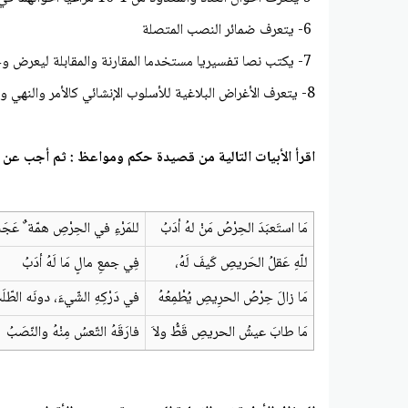
6- يتعرف ضمائر النصب المتصلة
7- يكتب نصا تفسيريا مستخدما المقارنة والمقابلة ليعرض وجهه نظره.
8- يتعرف الأغراض البلاغية للأسلوب الإنشائي كالأمر والنهي والاستفهام .
اقرأ الأبيات التالية من قصيدة حكم ومواعظ : ثم أجب عن ال
مَا استَعبَدَ الحِرْصُ مَنْ لهُ أدَبُ
للمَرْءِ في الحِرْصِ همّة ٌ عَجَ
للّهِ عَقلُ الحَريصِ كَيفَ لَهُ،
فِي جمعِ مالٍ مَا لَهُ أدَبُ
مَا زالَ حِرْصُ الحرِيصِ يُطْمِعُهُ
في دَرْكِهِ الشّيءَ، دونَه الطّلَ
مَا طابَ عيشُ الحريصِ قَطُّ ولاَ
فارَقَهُ التّعسُ مِنْهُ والنّصَبُ