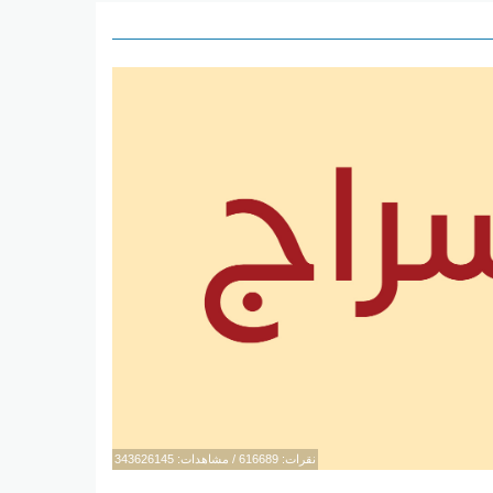
نقرات: 616689 / مشاهدات: 343626145