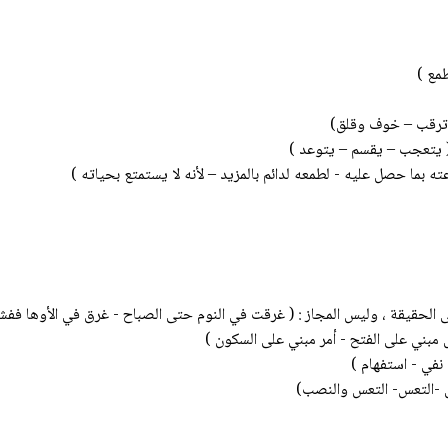
طمع )
ر وترقب – خوف وقلق)
 ( يتعجب – يقسم – يتوعد )
ه بما حصل عليه - لطمعه لدائم بالمزيد – لأنه لا يستمتع بحياته )
ى الحقيقة ، وليس المجاز : ( غرقت في النوم حتى الصباح - غرق في الأوها ففش
مبني على الفتح - أمر مبني على السكون )
 نفي - استفهام )
ص -التعس- التعس والنصب)