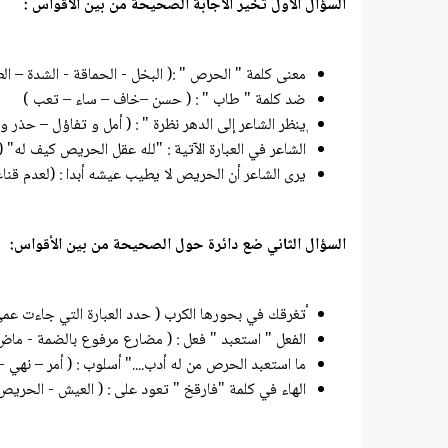
السؤال الأول تخير الاجابة الصحيحة من بين الأقواس :
معنى كلمة " الحرص " :( البخل - الحماقة - الشدة – ال
ضد كلمة " طاب " : ( حسن –خاف – ساء – تعب )
ٖينظر الشاعر إلى الدهر نظرة " : ( أمل و تفاؤل – حذ
الشاعر في العبارة الآتية : "لله عقل الحريص كيف له"
يرى الشاعر أن الحريص لا يطيب عيشه أبدا : (لعدم قناعت
السؤال الثاني ضع دائرة حول الصحيحة من بين الأقواس:
ٔتغرقك في بحورها الكرب ( حدد العبارة التي جاءت عم
الفعل " استعبد " فعل : ( مضارع مرفوع بالضمة - ماض 
ما استعبد الحرص من له أدب...." أسلوب : ( أمر – نهي -
الهاء في كلمة "فارقخ " تعود على : ( العيش - الحري