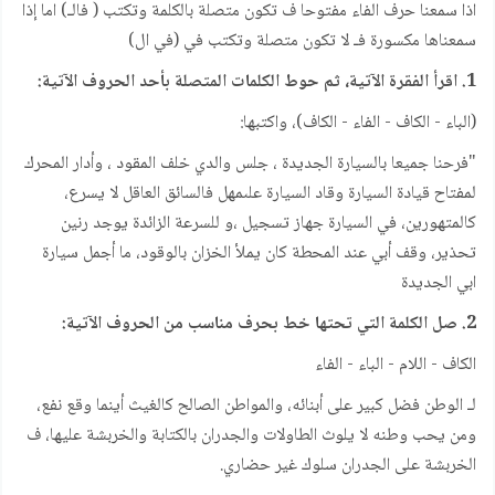
اذا سمعنا حرف الفاء مفتوحا ف تكون متصلة بالكلمة وتكتب ( فالـ) اما إذا
سمعناها مكسورة فـ لا تكون متصلة وتكتب في (في ال)
1. اقرأ الفقرة الآتية، ثم حوط الكلمات المتصلة بأحد الحروف الآتية:
(الباء - الكاف - الفاء - الكاف)، واكتبها:
"فرحنا جميعا بالسيارة الجديدة ، جلس والدي خلف المقود ، وأدار المحرك
لمفتاح قيادة السيارة وقاد السيارة علىمهل فالسائق العاقل لا يسرع،
كالمتهورين، في السيارة جهاز تسجيل ،و للسرعة الزائدة يوجد رنين
تحذير، وقف أبي عند المحطة كان يملأ الخزان بالوقود، ما أجمل سيارة
ابي الجديدة
2. صل الكلمة التي تحتها خط بحرف مناسب من الحروف الآتية:
الكاف - اللام - الباء - الفاء
لـ الوطن فضل كبير على أبنائه، والمواطن الصالح كالغيث أينما وقع نفع،
ومن يحب وطنه لا يلوث الطاولات والجدران بالكتابة والخربشة عليها، ف
الخربشة على الجدران سلوك غير حضاري.