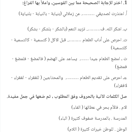
1. اختر الإجابة الصحيحة مما يبن القوسين، واملأ بها الفراغ:
أ. اعتذرت لصديقي ………. عن زملائي (بنيابة - بالنيابة - بلنياية)
ب. اشكر الله، ف……….. تزيد النعم (بالشكر - بلشكر - بشكر)
ت. احرص على أداب الطعام ……….. قبل الاكل ( كتسمية - كالتسمية -
كلتسمية)
ث ـ امضع الطعام جيدا ……. يساعد على الهضم ( فالمضغ - فلمضغ -
فمضغ)
جـ احرص على تقديم الطعام ………. والمحتاجين ( للفقراء - لفقراء -
لافقراء)
صل الكلمات الآنية بالحروف وفق المطلوب ، ثم ضعها في جمل مفيدة
،
الام . فالأم بحر في عطائها ( الفاء)
المدرسة . بالمدرسة صفوف كثيرة ( الباء)
الوطن . للوطن خيرات كثيرة ( اللام)