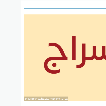
نقرات: 616649 / مشاهدات: 343283594