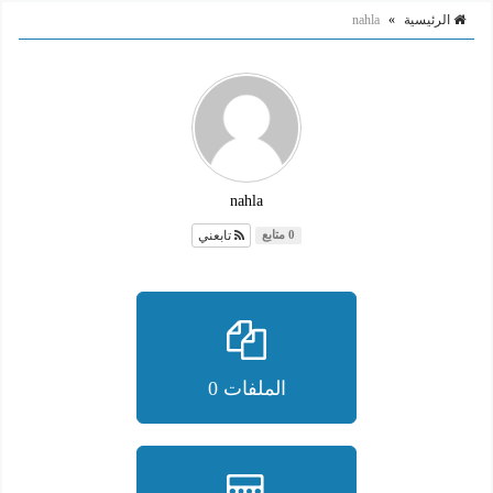
الرئيسية
»
nahla
nahla
تابعني
0 متابع
الملفات 0