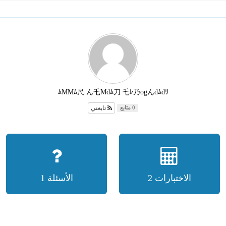
ﾑMMﾑ尺 ん乇Mdﾑ刀 乇ﾚ乃ogんdﾑdﾘ
تابعني
0 متابع
الاختبارات 2
الأسئلة 1