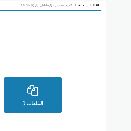
الرئيسية
»
ﾑMMﾑ尺 ん乇Mdﾑ刀 乇ﾚ乃ogんdﾑdﾘ
الملفات 0