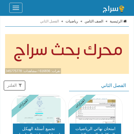
Toggle
navigation
الرئيسية
»
الصف الثامن
»
رياضيات
»
الفصل الثاني
نقرات: 616836 / مشاهدات: 345775778
الفصل الثاني
الفلتر
اختبارات
اختبارات
امتحان نهائي الرياضيات
تجميع أسئلة الهيكل