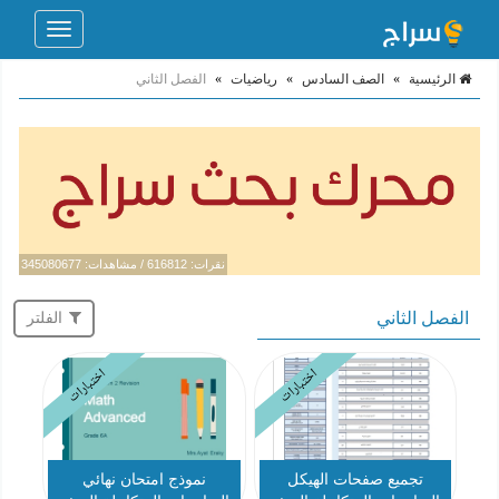
Toggle
navigation
الرئيسية
»
الصف السادس
»
رياضيات
»
الفصل الثاني
نقرات: 616812 / مشاهدات: 345080677
الفصل الثاني
الفلتر
اختبارات
اختبارات
تجميع صفحات الهيكل
نموذج امتحان نهائي