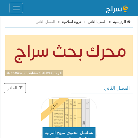
Toggle
navigation
الرئيسية
»
الصف الثاني
»
تربية اسلامية
»
الفصل الثاني
نقرات: 616893 / مشاهدات: 346958467
الفصل الثاني
الفلتر
مذكرات
تسلسل محتوى منهج التربية