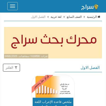
Toggle
navigation
الرئيسية
»
الصف السابع
»
لغة عربية
»
الفصل الاول
نقرات: 616890 / مشاهدات: 346813325
الفصل الاول
الفلتر
اوراق عمل وملخص
ملخص قاعدة الإعراب اللغة