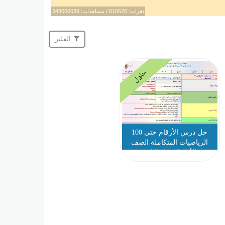
نقرات: 616626 / مشاهدات: 343060039
الفلتر
حلول
حل درس الأرقام حتى 100
الرياضيات المتكاملة الصف
الأول الفصل الثاني