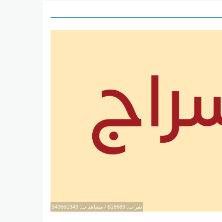
نقرات: 616689 / مشاهدات: 343661943