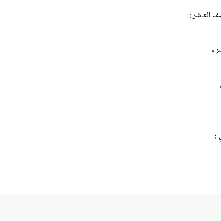
ف العاشر :
راء
 :