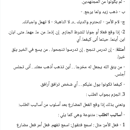
- لم يكونوا من المجتهدين.
ب - ذهب زيد ولما يرجع. -
ج- لام الأمر: - لتحترم والديك ..د. لا الناهية: - لا تهمل واجباتك.
2- إذا وقع فعلا أو جوابا للشرط الجازم. إن. إذما. من. ما. مهما. متى. ایان.
این. أينما. حيثما أنى كيفما. أي
أمثلة
: - إن تدرس تنجح . إن تدرسوا تنجحوا. . من يسع في الخير يلق
خيرا.
- من يتق الله يجعل له مخرجا . . أين تذهب أذهب معك. . أنى تجلس
أجلس.
- كيفما تكونوا يول عليكم . . أي شخص ترافق أرافق.
3. الجزم بجواب الطلب :
ونعني بذلك إذا وقع الفعل المضارع بعد أسلوب من أساليب الطلب:
-
أساليب الطلب
: متنوعة وهي كما يلي :
1 - فعل الأمر: مثل : اسمع فتقول: اسمع تفهم. فعل أمر فعل مضارع