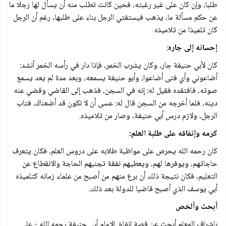
طلبا، وإن كان على غير رغبته، فحين كانت تطلب منه أن يسأل لها رجلا ما
عن حكم مسألة ما، يذهب فيستفتي الرجل بناء على طلبها، رغم أن الرجل
كان تلميذا من تلاميذه
إحسانه إلى جاره
:
كان لأبي حنيفة جار، وكان يشرب الخمر، فإذا دار في رأسه الخمر أنشد:
أضاعوني وأي فتى أضاعوا، وأبو حنيفة يسمعه، وبعد مدة لم يعد يسمع
صوته، فافتقده فقيل له: إنه في السجن، فذهب إلى القاضي وقضي عنه
دينه، فلما أخرجه من السجن قال له: عسى أن لا نكون قد أضعناك، فتاب
الرجل، ولازم درس أبي حنيفة، وصار من تلاميذه.
کرمه وإنفاقه على طلبة العلم:
كان رحمه الله يحرص على مواظبة طلابه على دروس العلم، فكان يتعرف
حاجاتهم، ويوفرها لهم، ويعطيهم نفقة تجنبهم الحاجة والانقطاع عن
التعليم، فكان نتيجة ذلك أن برع منهم من أصبح من علماء زمانه کتلميذه
أبي يوسف الذي أصبح قاضيا للدولة بعد ذلك.
أبحث وألخص
بإشراف المعلم أبحث عن قصة إنفاق الإمام أبي حنيفة رحمه الله - على