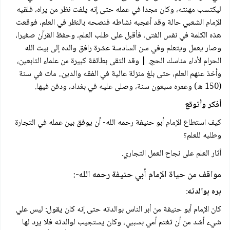
ليكتسب مهنته، وكان مجدا في عمله حتى إنه يلفت نظر من يراه، فلقيه
الإمام الشعبي حالة وقد أعجبه نشاطه فنصحه بالنظر في العلم، فوقعت
هذه الكلمة في نفس الفتى، فأقبل على طلب العلم، وحفظ القرآن صغيرا،
وصار يعمل ويتعلم وفي سن السادسة عشرة رافق والده إلى بيت الله
الحرام لأداء مناسك الحج. | وقد التقى بطائفة كبيرة من علماء التابعين،
وأخذ عنهم العلم، حتى بلغ منزلة عالية في الفقه والدين.. مات في سنة
(150 ه) وعمره سبعون سنة، وصلى عليه في بغداد، ودفن فيها.
أفكر وأتوقع
كيف استطاع الإمام أبو حنيفة رحمه الله- أن يوفق بين عمله في التجارة
وطلبه للعلم؟
آثار العلم على نجاح العمل التجاري.
مواقف من حياة الإمام أبي حنيفة رحمه الله-:
بره بوالدته
:
كان الإمام أبو حنيفة من أبر الناس بوالدته حتى إنه كان يقول: ليس علي
شيء أشد من أن تغتم أمي بسببي، وكان يستجيب لوالدته فلا يرد لها