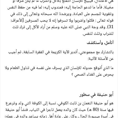
هي الاعتدال، فيبيخ للإنسان التمتع بالأكل والشرب ما لم يكن شرفا أو
مخيلة. فأما ما تدعو الحاجة إليه؛ فمندوب إليه؛ لما فيه من حفظ النفس
وتقوية للجسم على العبادة، ويرشدنا الله سبحانه وتعالى إلى ذلك في
قوله تعالی : فكلوا واشربوا ولا تسرفوا إنه لا يحب المسرفين [الأعراف:
31). وقد وجة النبي صلى الله عليه وسلم من أراد الأكل إلى ترك ثلث
للشراب وثلث للنفس.
أتأمل، وأستكشف
بالتشارك مع مجموعتي، أتدبر الآية الكريمة في الفقرة السابقة، ثم أجيب
عن الأسئلة الآتية:
ما الذي أتوقع حدوئه للإنسان الذي يسرف على نفسه في تناول الطعام ولا
يحرص على الغذاء الصحي ؟
أبو حنيفة في سطور
هو أبو حنيفة النعمان بن ثابت الكوفي، نسبة إلى الكوفة التي ولد وترعرع
فيها سنة (80 ه) حيث كان والده يعمل تاجرا في الثياب، فنشأ أبو حنيفة
في أسرة ميسورة الحال، وكان على عادة أهل زمانه يساعد والده في عمله؛