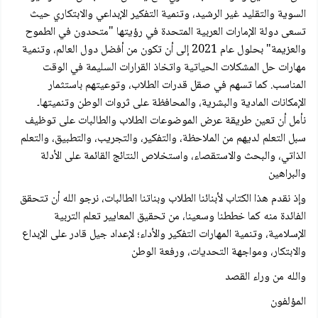
السوية والتقليد غير الرشيد، وتنمية التفكير الإبداعي والابتكاري حيث
تسعى دولة الإمارات العربية المتحدة في رؤيتها "متحدون في الطموح
والعزيمة" بحلول عام 2021 إلى أن تكون من أفضل دول العالم، وتنمية
مهارات حل المشكلات الحياتية واتخاذ القرارات السليمة في الوقت
المناسب. كما تسهم في صقل قدرات الطلاب، وتوعيتهم باستثمار
الإمكانات المادية والبشرية، والمحافظة على ثروات الوطن وتنميتها۔
نأمل أن تعين طريقة عرض الموضوعات الطلاب والطالبات على توظيف
سبل التعلم لديهم من الملاحظة، والتفكير، والتجريب، والتطبيق، والتعلم
الذاتي، والبحث والاستقصاء، واستخلاص النتائج القائمة على الأدلة
والبراهين
وإذ نقدم هذا الكتاب لأبنائنا الطلاب وبناتنا الطالبات، نرجو الله أن تتحقق
الفائدة منه كما خططنا وسعينا، من تحقيق المعايير تعلم التربية
الإسلامية، وتنمية المهارات التفكير والأداء؛ لإعداد جيل قادر على الإبداع
والابتكار، ومواجهة التحديات، ورفعة الوطن
والله من وراء القصد
المؤلفون