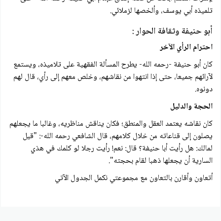
تلميذه أبي يوسف، وألخصها لزملائي.
أبو حنيفة وثقافة الحوار :
احترام الرأي الآخر
كان أبو حنيفة -رحمه الله- يطرح المسألة الفقهية على تلاميذه، ويستمع
لآرائهم جميعا، حتى إذا انتهوا من نقاشهم، وخلص معهم إلى رأي، قال لهم
دونوه.
الحجة والدليل
كان نقاشه يعتمد العقل والمنطق؛ فكان يناقش مناظریه، وغالبا ما يجعلهم
يصلون إلى قناعاته من خلال كلامهم، قال الشافعي رحمه الله-: "قيل
لمالك: هل رأيت أبا حنيفة؟ قال: نعم! رأيت رجلا لو كلمك في هذي
السارية أن يجعلها ذهبا لقام بحجته".
أتعاون وأقارن بالتعاون مع مجموعتي نكمل الجدول الآتي