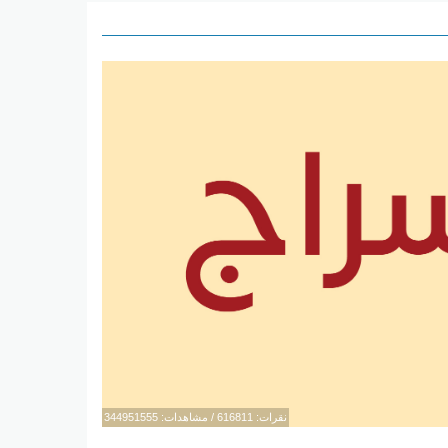
نقرات: 616811 / مشاهدات: 344951555