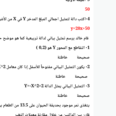
3-القيمة الأولية
50
4-اكتب دالة لتمثيل اجمالي المبلغ المدخر Y في X من الأشهر
y=20x+50
قام خالد برسم تمثيل بياني لدالة تربيعية كما هو موضح ح
1- التقاطع مع المحور Y هو (0,2 )
صحيحة خاطئة
2- يكون التمثيل البياني مفتوحاً للأسفل إذا كان معامل X^2 موجب
صحيحة خاطئة
3- التمثيل البياني يمثل الدالة Y=-X^2+2
صحيحة خاطئة
يتغذى نمر موجود بحديقة الحيوان على 13.5 من الطعام يومياً أما التمثيل البياني الأتي يمثل عدد الكيلو جرامات التي يتغذى عليها الفيل
قارن بين الدالتين من خلال مقارنة معدلات التغير