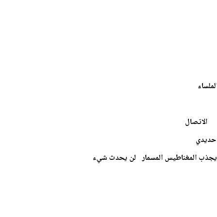
لملساء
لاتصال
جذب المغناطيس المسمار لن يحدث شيء