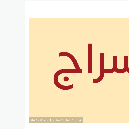
نقرات: 616757 / مشاهدات: 344759812