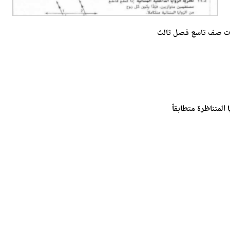
ضيات صف تاسع فصل ثالث
لمتناظرة متطابقاً