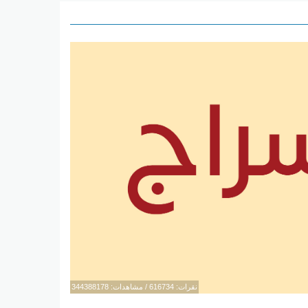
نقرات: 616734 / مشاهدات: 344388178