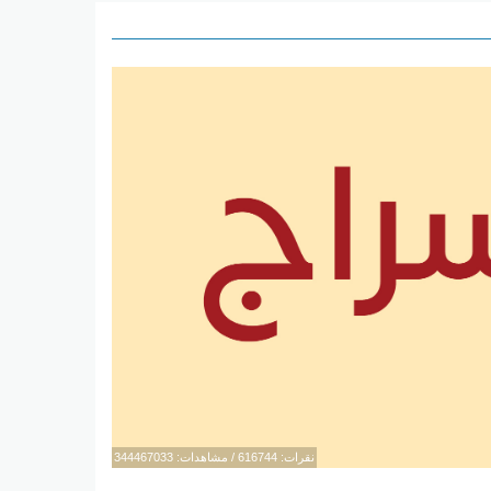
نقرات: 616744 / مشاهدات: 344467033