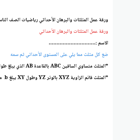
ورقة عمل المثلثات والبرهان الأحداثي رياضيات الصف الت
ورقة عمل المثلثات والبرهان الأحداثي
الاسم :…………………………
ضع كل مثلث مما يلي على المستوى الأحداثي ثم سمه
*المثلث متساوي الساقين ABC بالقاعدة AB الذي يبلغ طولها a من الوحدات
*المثلث قائم الزاوية XYZ بالوتر YZ وطول XY يبلغ b من الوحدات وطول XZ يبلغ ثلاث أضعاف XY