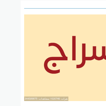
نقرات: 616746 / مشاهدات: 344589875