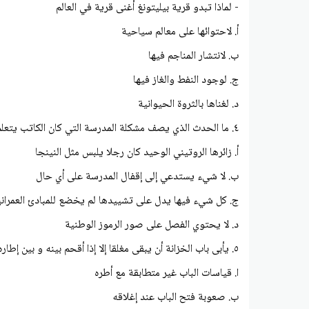
- لماذا تبدو قرية بيليتونغ أغنى قرية في العالم
أ. لاحتوائها على معالم سياحية
ب. لانتشار المناجم فيها
ج. لوجود النفط والغاز فيها
د. لغناها بالثروة الحيوانية
٤. ما الحدث الذي يصف مشكلة المدرسة التي كان الكاتب يتعلم فيها :
أ. زائرها الروتيني الوحيد كان رجلا يلبس مثل النينجا
ب. لا شيء يستدعي إلى إقفال المدرسة على أي حال
ج. كل شيء فيها يدل على تشييدها لم يخضع للمبادئ العمراني
د. لا يحتوي الفصل على صور الرموز الوطنية
٥. يأبی باب الخزانة أن يبقى مغلقا إلا إذا أقحم بينه و بين إطاره لسان ورقي. . دلالة الجملة السابقة هي :
ا. قياسات الباب غير متطابقة مع أطره
ب. صعوبة فتح الباب عند إغلاقه