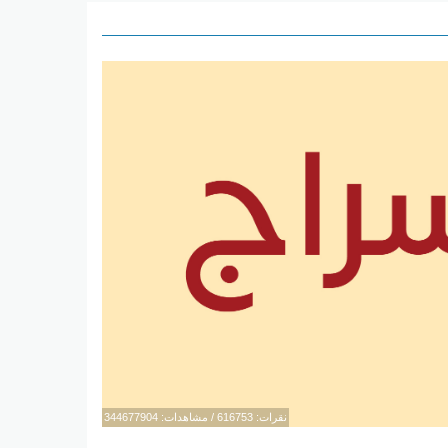
نقرات: 616753 / مشاهدات: 344677904