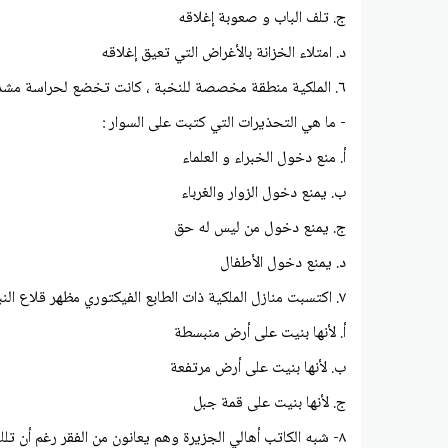
ج. تلف الباب و صعوبة إغلاقه
د. امتلاء الخزانة بالأغراض التي تعيق إغلاقه
٦. الملكية منطقة مخصصة للنخبة ، كانت تخضع لحراسة مشددة بسياجات وأسوار عالية و تحذيرات قاسية اللهجة
- ما هي التحذيرات التي كتبت على السوار :
أ. منع دخول الخبراء و العلماء
ب. يمنع دخول الزوار والغرباء
ج. يمنع دخول من ليس له حق
د. يمنع دخول الأطفال
۷. اكتسبت منازل الملكية ذات الطابع الفيكتوري مظهر قلاع النبلاء ........ .علل ، لم شبهت منازل الملكية بقلاع النبلاء :
أ. لأنها بنيت على أرض منبسطة
ب. لأنها بنيت على أرض مرتفعة
ج. لأنها بنيت على قمة جبل
۸- شبه الكاتب أهالي الجزيرة وهم يعانون من الفقر رغم أن تلك الجزيرة تموج تربتها بالقصدير ب