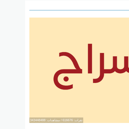
نقرات: 616676 / مشاهدات: 343448488