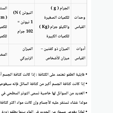
الجرام ( g )
السنت
النيوتن ) N)
وحدات
للكميات الصغيرة
( cm ) وللسوائل المليلتر (mL )
1 نيوتن =
القياس
والكيلو جرام (Kg )
للكميا
102 جرام
للكميات الكبيرة
للكمي
أدوات
الميزان ذو كفتين –
الميزان
المخب
القياس
ميزان الأشخاص
الزنبركي
• قابلية الطفو تعتمد على الكثافة : إذا كانت كثافة الجسم
• إذا كانت كثافة الجسم أكبر من كثافة السائل فإنه سيغوص
• العديد من السوائل لها خاصية تسمى التوتر السطحي في 
مولدا غشاء تستقر عليه الأجسام وإن كانت مواد اكثر كثاف
• لماذا يغوص مسمار من الحديد في الماء بينما يطفو زورق