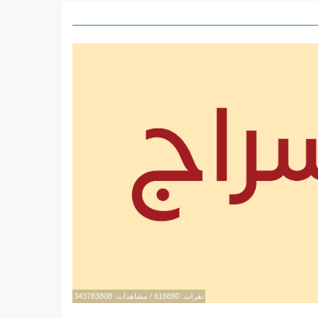
نقرات: 616690 / مشاهدات: 343783808