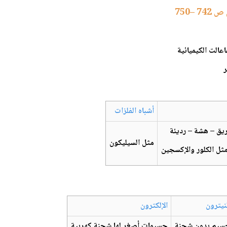
–750
عالت الكيميائية
ر
أشباه الفلزات
ريق – هشة – رديئة
مثل السيليكون
ثل الكلور والإكسجين
نيترون
الإلكترون
سيم بدون شحنة
جسيمات أصغر لها شحنة كهربية