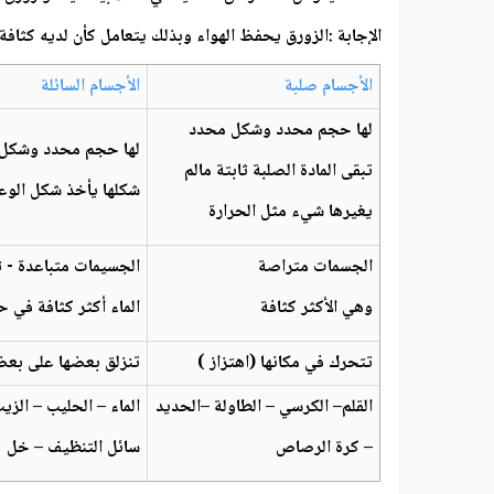
الإجابة :الزورق يحفظ الهواء وبذلك يتعامل كأن لديه كثافة 
الأجسام صلبة
الأجسام السائلة
لها حجم محدد وشكل محدد
لها حجم محدد وشكل 
تبقى المادة الصلبة ثابتة مالم
شكلها يأخذ شكل الوع
يغيرها شيء مثل الحرارة
الجسمات متراصة
الجسيمات متباعدة - ث
وهي الأكثر كثافة
الماء أكثر كثافة في ح
تتحرك في مكانها (اهتزاز )
تنزلق بعضها على بع
القلم– الكرسي – الطاولة –الحديد
الماء – الحليب – الزي
– كرة الرصاص
سائل التنظيف – خل