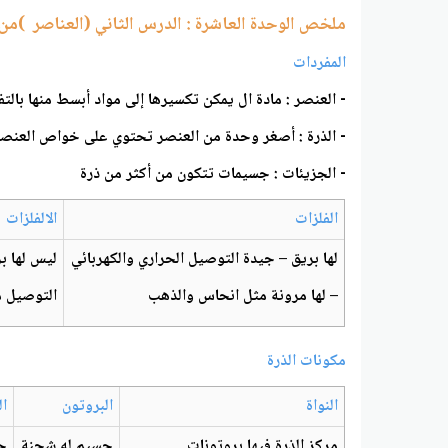
ملخص الوحدة العاشرة : الدرس الثاني (العناصر )من ص 742 
المفردات
- العنصر : مادة ال يمكن تكسيرها إلى مواد أبسط منها بالتفا
- الذرة : أصغر وحدة من العنصر تحتوي على خواص العنص
- الجزيئات : جسيمات تتكون من أكثر من ذرة
الفلزات
الالفلزات
لها بريق – جيدة التوصيل الحراري والكهربائي
ليس لها ب
– لها مرونة مثل انحاس والذهب
التوصيل م
مكونات الذرة
النواة
البروتون
ال
مركز الذرة فيها بروتونات
جسيم له شحنة
ج