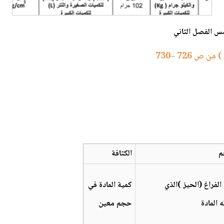
س الفصل الثاني
 726 –730
م
الكثافة
الفراغ (الحيز )الذي
كمية المادة في
 المادة
حجم معين