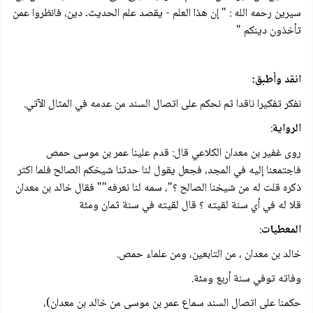
سیرین رحمه الله : " إن هذا العلم - يقصد علم الحدیث۔ دین، فانظروا عمن
تأخذون دينكم "
انقد وأطبق:
نفكر تفكيرا ناقدا ثم نحكم على اتصال السند من عدمه في المثال الآتي.
الرواية
:
روى غفير بن معدان الكلاعي قال: قدم علينا عمر بن موسى حمص
فاجتمعنا إليه في المجد، فجعل يقول لنا حدثنا شيخكم الصالح فلما اكثر
ذكره قلت له من شيخنا الصالح ؟"، سمه لنا نعرفه"" فقال خالد بن معدان
قلا له في أي سنة لقيته ؟ قال لقيته في سنة ثمان ومئة
المعطيات
:
خالد بن معدان ، من التابعين، ومن علماء حمص.
وفاته توفي سنة أربع ومئة.
حكمنا على اتصال السند سماع عمر بن موسى من خالد بن معدان)،