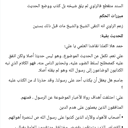
السند منقطع فالراوي لم يلق شيخه بل كذب ووضع الحديث
مبررات الحكم
زعم الراوي انه التقى الشيخ والشيخ مات قبل ذلك بسنين
للحديث بقية:
حمد هلا اكملنا نقاشنا العلمي يا علي؛
علي نعم، نكمل عن الحديث الموضوع، وهو ليس حديثا أصلا ولكن اتفق
عليه كمصطلح لسلط الضوء عليه، وتحذير الناس منه، فهو الكلام الذي نبه
الكذابون الوضاعون إلى رسول الله وهو لم يقله أصلا.
جاسم هل يعقل أن يكذب أحد على رسولنا. وقد حذرنا ك من الكذب عليه
؟
علي: احتلفت أهداف رواة الأخبار الموضوعة عن الرسول ، فمنهم.
المنافقون الذين يعملون على هدم الدين
• أصحاب الأهواء والآراء الذين كذبوا على رسول الله ص لـنصرة أهوائهم.
• القصاص الذين يترزقون بقصص مختلفة، ويتقربون للعامة بغرائب