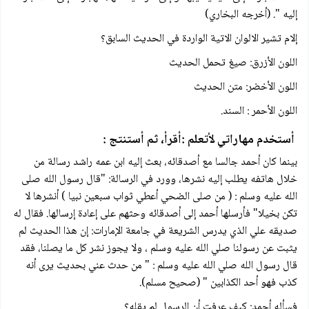
إليه ". (أخرجه البخاري)
إلام تشير الالوان الاتية الواردة في الحديث السابق؟
اللون الأزرق: صيغ تحمل الحديث
اللون الأخضر: متن الحديث
اللون الأحمر : السند.
أستخدم مهاراتي لأتعلم :أقرأ، ثم أستنتج :
بينما كان أحمد جالسا مع أصدقائه، بعث إليه ابن عمه راشد رسالة من
خلال هاتفه يطلب إليه نشرها، وورد في الرسالة: "قال رسول الله صلى
الله عليه وسلم : ( من صلى الضحي أعطي ثواب سبعین نبیا ) أنشرها لا
تکن بخيلا" فأرسلها أحمد إلى أصدقائه وحثهم على إعادة إرسالها. فقال له
صديقه علي الذي يدرس الشريعة في جامعة الإمارات: إن هذا الحديث لم
يثبت عن رسولنا صلي الله عليه وسلم ، ولا يجوز نشر كل ما يصلنا، فقد
قال رسول الله صلي الله عليه وسلم : " من حدث عني بحديث يرى أنه
كذب فهو أحد الكذابين " (صحیح مسلم).
فسأله أحمد: كيف عرفت أن الرسول لم يقله؟