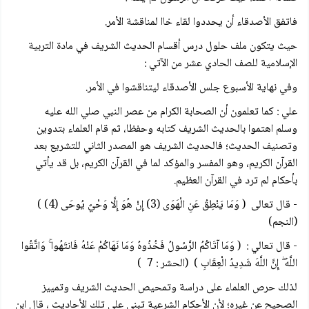
فاتفق الأصدقاء أن يحددوا لقاء خاا لمناقشة الأمر.
حيث يتكون ملف حلول درس أقسام الحديث الشريف في مادة التربية
الإسلامية للصف الحادي عشر من الآتي :
وفي نهاية الأسبوع جلس الأصدقاء ليتناقشوا في الأمر.
علي : كما تعلمون أن الصحابة الكرام من عصر النبي صلي الله عليه
وسلم اهتموا بالحديث الشريف كتابه وحفظا، ثم قام العلماء بتدوین
وتصنيف الحديث؛ فالحديث الشريف هو المصدر الثاني للتشريع بعد
القرآن الكريم، وهو المفسر والمؤكد لما في القرآن الكريم، بل قد يأتي
بأحكام لم ترد في القرآن العظيم.
- قال تعالى ( وَمَا يَنْطِقُ عَنِ الْهَوَى (3) إِنْ هُوَ إِلَّا وَحْيٌ يُوحَى (4) )
(النجم)
- قال تعالي : ( وَمَا آتَاكُمُ الرَّسُولُ فَخُذُوهُ وَمَا نَهَاكُمْ عَنْهُ فَانتَهُوا ۚ وَاتَّقُوا
اللَّهَ ۖ إِنَّ اللَّهَ شَدِيدُ الْعِقَابِ ) (الحشر : 7 )
لذلك حرص العلماء على دراسة وتمحیص الحديث الشريف وتمییز
الصحيح عن غيره؛ لأن الأحكام الشرعية تبنى على تلك الأحاديث ، قال ابن