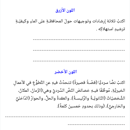
اللون الأزرق
اكتبْ ثلاثة إرشادات وتوجيهات حولَ المحافظـةِ على الماءِ وكيفيّـةِ
ترشيدِ استهلاكِه .
-----------------------------------------------------
-----------------------------------------------------
-----------------------------------------------------
اللون الأخضر
اكتبْ نصًّا سرديًّا (قصّـةً قصيرةً) تتحدّثُ فيهِ عنِ التَّطوُّعِ في الأعمالِ
الخيريَّةِ، مُوظّفًا فيـهِ خصائصَ النّصِّ السَّرديِّ وهي:(الزّمانُ، المكانُ،
الشَّخصيّاتُ (الثّانويّـةُ والرَّئيسـةُ)، والعقدةُ والحلُّ، والحوارُ (الدّاخليُّ
والخارجيُّ)، (وذلكَ بحدودِ خمسينَ كلمةً).
---------------------------------------------------------------------
---------------------------------