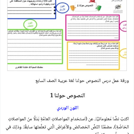
ورقة عمل درس النصوص حولنا لغة عربية الصف السابع
النصوص حولنا 1
اللون الوردي
اكتبْ نصًّا مَعلوماتيًّا، عن (استخدامِ المواصلاتِ العامّةِ بَدَلًا منَ المواصلاتِ
الخاصّةِ)، مضمّنًا النّصَّ الخصائصَ والأغراضَ الّتي تعلّمتَها سابقًا. وذلِكَ في