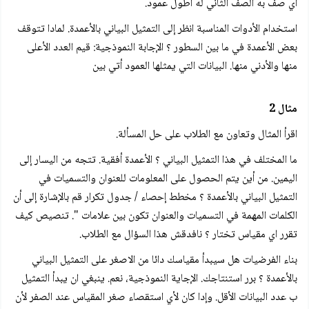
أي صف به الصف الثاني له أطول عمود.
استخدام الأدوات المناسبة انظر إلى التمثيل البياني بالأعمدة. لمادا تتوقف
بعض الأعمدة في ما بين السطور ؟ الإجابة النموذجية: قيم العدد الأعلى
منها والأدني منها. البيانات التي يمثلها العمود أتي بين
مثال 2
اقرأ المثال وتعاون مع الطلاب على حل المسألة.
ما المختلف في هذا التمثيل البياني ؟ الأعمدة أفقية. تتجه من اليسار إلى
اليمين. من أين يتم الحصول على المعلومات للعنوان والتسميات في
التمثيل البياني بالأعمدة ؟ مخطط إحصاء / جدول تكرار قم بالإشارة إلى أن
الكلمات المهمة في التسميات والعنوان تكون بين علامات ". تنصيص كيف
تقرر اي مقياس تختار ؟ نافدقش هذا السؤال مع الطلاب.
بناء الفرضيات هل سيبدأ مقياسك دائا من الاصغر على التمثيل البياني
بالأعمدة ؟ برر استنتاجك. الإجاية النموذجية، نعم. ينبغي ان يبدأ التمثيل
ب عدد البيانات الأقل. وإدا كان لأي استقصاء صغر المقياس عند الصفر لأن