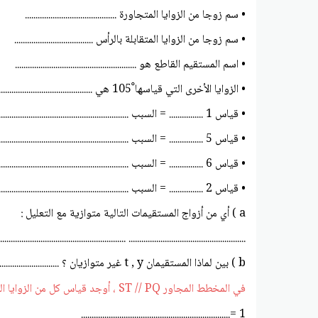
• سم زوجا من الزوايا المتجاورة ...........................................
• سم زوجا من الزوايا المتقابلة بالرأس .....................................
• اسم المستقيم القاطع هو .........................................................
• الزوايا الأخرى التي قياسها ْ105 هي ...................................................................................................................
• قياس 1 ................ = السبب ............................................................................
• قياس 5 ................ = السبب ............................................................................
• قياس 6 ................ = السبب ............................................................................
• قياس 2 ................ = السبب ............................................................................
a ) أي من أزواج المستقيمات التالية متوازية مع التعليل :
.......................................................... ........................................................
b ) بين لماذا المستقيمان t , y غير متوازيان ؟ ..............................................................................................
في المخطط المجاور ST // PQ ، أوجد قياس كل من الزوايا التالية :
1 =......................................................................