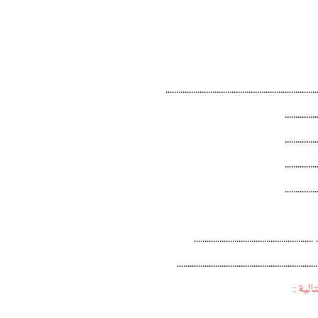
....................................................... ..