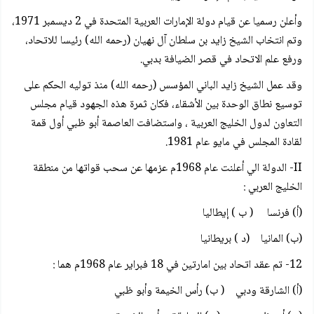
وأعلن رسميا عن قيام دولة الإمارات العربية المتحدة في 2 ديسمبر 1971،
وتم انتخاب الشيخ زايد بن سلطان آل نهيان (رحمه الله) رئيسا للاتحاد،
ورفع علم الاتحاد في قصر الضيافة بدبي.
وقد عمل الشيخ زايد الباني المؤسس (رحمه الله) منذ توليه الحكم على
توسيع نطاق الوحدة بين الأشقاء، فكان ثمرة هذه الجهود قيام مجلس
التعاون لدول الخليج العربية ، واستضافت العاصمة أبو ظبي أول قمة
لقادة المجلس في مايو عام 1981.
II- الدولة الي أعلنت عام 1968م عزمها عن سحب قواتها من منطقة
الخليج العربي :
(أ) فرنسا ( ب ) إيطاليا
(ب) المانيا (د ) بريطانيا
12- تم عقد اتحاد بين امارتين في 18 فبراير عام 1968م هما :
(أ) الشارقة ودبي ( ب) رأس الخيمة وأبو ظبي