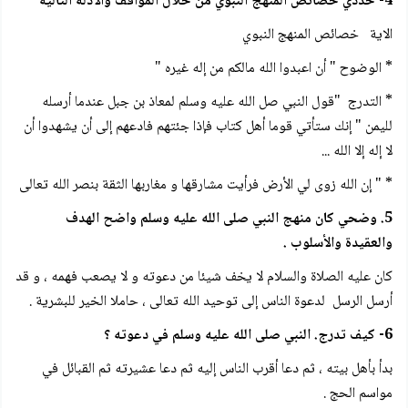
4- حددي خصائص المنهج النبوي من خلال المواقف والأدلة التالية
الاية خصائص المنهج النبوي
* الوضوح " أن اعبدوا الله مالكم من إله غيره "
* التدرج "قول النبي صل الله عليه وسلم لمعاذ بن جبل عندما أرسله
لليمن " إنك ستأتي قوما أهل كتاب فإذا جئتهم فادعهم إلى أن يشهدوا أن
لا إله إلا الله ...
* " إن الله زوى لي الأرض فرأيت مشارقها و مغاربها الثقة بنصر الله تعالى
5. وضحي كان منهج النبي صلى الله عليه وسلم واضح الهدف
والعقيدة والأسلوب .
كان عليه الصلاة والسلام لا يخف شيئا من دعوته و لا يصعب فهمه ، و قد
أرسل الرسل لدعوة الناس إلى توحيد الله تعالى ، حاملا الخير للبشرية .
6- كيف تدرج. النبي صلى الله عليه وسلم في دعوته ؟
بدأ بأهل بيته ، ثم دعا أقرب الناس إليه ثم دعا عشيرته ثم القبائل في
مواسم الحج .