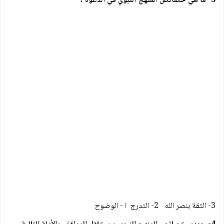
3- ما هي خصائص المنهج النبوي في الدعوة ؟
3- الثقة بنصر الله 2- التدرج ا - الوضوح