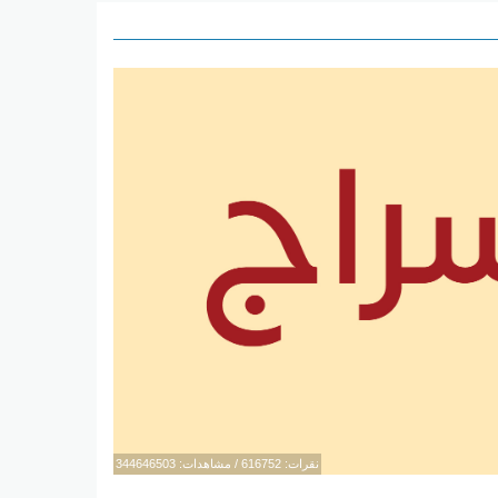
نقرات: 616752 / مشاهدات: 344646503