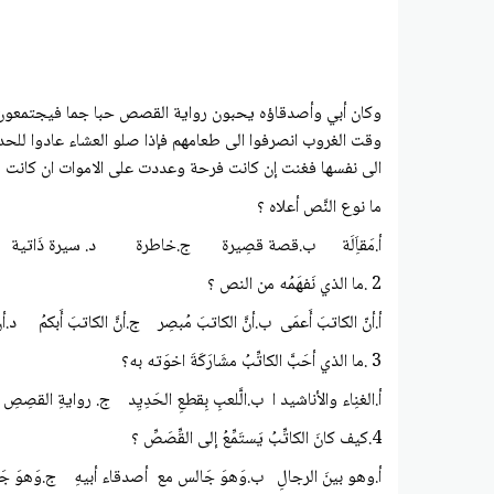
وكان أبي وأصدقاؤه يحبون رواية القصص حبا جما فيجتمعون لر
وقت الغروب انصرفوا الى طعامهم فإذا صلو العشاء عادوا للحد
الى نفسها فغنت إن كانت فرحة وعددت على الاموات ان كانت
ما نوع النَّص أعلاه ؟
أ.مَقاَِلَة ب.قصة قصِيرة ج.خاطرة د. سيرة ذَاتية
2 .ما الذي نَفهَمُه من النص ؟
أ.أنّ الكاتبَ أَعمَى ب.أنَّ الكاتبَ مُبصِر ج.أنَّ الكاتبَ أَبكمُ د.أن
3 .ما الذي أحَبَّ الكاتِّبُ مشَارَكَةَ اخوَته به؟
أ.الغنِاء والأناشيد ا ب.الَّلعبِ بِقطعِ الحَدِيِد ج. روايةِ القصِصِ
4.كيف كانَ الكاتِّبُ يَستَمِّعُ إلى القِّصَصِّ ؟
أ.وهو بينَ الرجالِ ب.وَهوَ جَالس مع أصدقاء أبيهِ ج.وَهوَ جَ