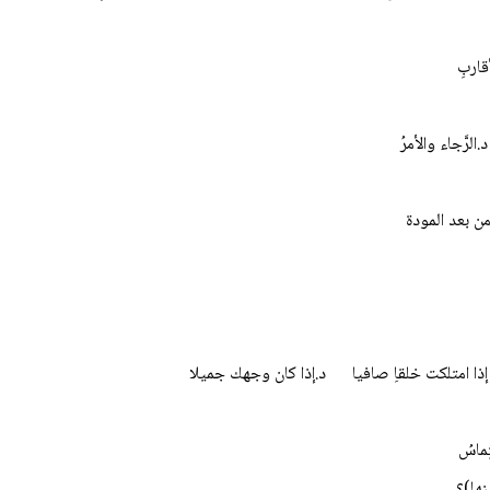
ربِ
َّجاء والأمرُ
بعد المودة
ا امتلكت خلقاِ صافيا د.إذا كان وجهك جميلا
اسُ