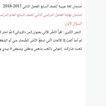
امتحان لغة عربية للصف السابع الفصل الثاني 2017-2018
امتحان نهاية الفصل الدراسي الثاني للصف السابع للعام الدراسي 2017-18
السؤال الأول:
النص النَّثري : اقرأ النّصَّ الآتي بعنوان (من ذكرياتي) ثمَّ اختر 
لم أعدُ ألعبُ إلا الألعابَ الّتي تدفعُ النَّاسَ للضَّحكِ مني أو 
تعبت شاركت إخوتي باللعب بذهني وعقلي وسمعي لا بيدي وك