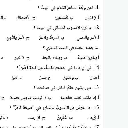
11.لمن وجَّهَ الشاعرُ الكلامَ في البيتِّ ؟
أ.الإ نسَان ب.المُسلمين ج. الأصدقاء د.الأقا
12 .ما نوع الأسلوب الإنشائي في البيت ؟
أ.الأمر والتمني ب.الشرطُ والأمرُ ج.الأمرُ والنَّهيُ د.الر
.ما جملة النعت في البيت الشعري ؟
أ.يخونُ خليلَهُ ب.ويلقاه بالجفا ج. لا خير د.من 
14 .في أي مادة في المعجم نكشفُ عن كلمة (صُن)؟
أ.صانَ ب.ؤصوَنَ ج.صينَ د. صنَّ
15 .متى يكون حكمُ الناسِّ في صالحك ؟
أ. إذا ملكت نفسا مطمئنة ب.إذا لبست ملابس جميلة ج. إذ
16 . ما الغرضُ من الأسلوبِّ الانشائ في "صيغةِّ الأمرِّ" ؟
أ.الرَّجاء ب.التَّقرِيرُ ج. الإ رشاد د.الالتِم
17 .ما نوعُ كلمةِّ (يزينها) في قول الشاعر (واحملها على ما يزينها)؟