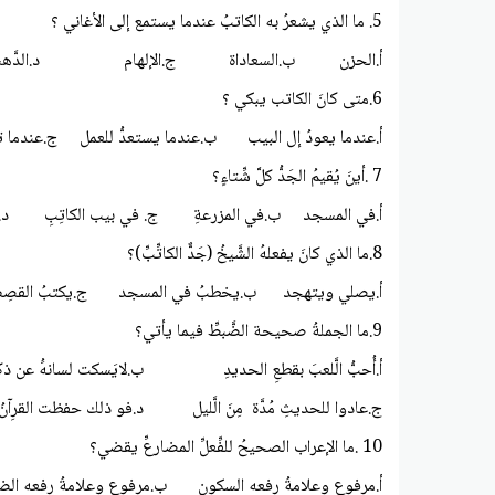
5. ما الذي يشعرُ به الكاتبُ عندما يستمع إلى الأغاني ؟
أ.الحزن ب.السعاداة ج.الإلهام د.الدَّهش
6.متى كانَ الكاتب يبكي ؟
أ.عندما يعودُ إل البيب ب.عندما يستعدُّ للعمل ج.عندما 
7 .أينَ يُقيمُ الجَدُّ كلَّ شِّتاءٍ؟
أ.في المسجد ب.في المزرعةِ ج. في بيب الكاتِبِ د.في 
8.ما الذي كانَ يفعلهُ الشَّيخُ (جَدٌّ الكاتِّبِّ)؟
أ.يصلي ويتهجد ب.يخطبُ في المسجد ج.يكتبُ القصِصَ د
9.ما الجملةُ صحيحة الضَّبطِّ فيما يأتي؟
أ.أُحبُّ الَّلعبَ بقطعِ الحديدِ ب.لايَسكت لسانهَُ عن ذكرِ 
ج.عادوا للحديثِ مُدَّة مِنَ الَّليل د.فو ذلك حفظت القرِآنُ
10 .ما الإعراب الصحيحُ للفِّعلِّ المضارعِّ يقضي؟
أ.مرفوع وعلامةُ رفعه السكون ب.مرفوع وعلامةُ رفعه الضمة