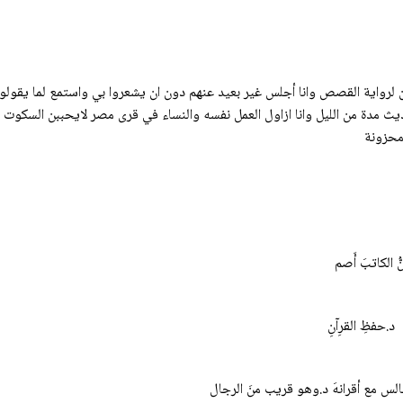
واية القصص وانا أجلس غير بعيد عنهم دون ان يشعروا بي واستمع لما يقولون 
يث مدة من الليل وانا ازاول العمل نفسه والنساء في قرى مصر لايحببن السكوت 
 محزونة
ُّ الكاتبَ أَصم
 د.حفظِ القرِآنِ
الس مع أقرانهَ د.وهو قريب منَ الرجال