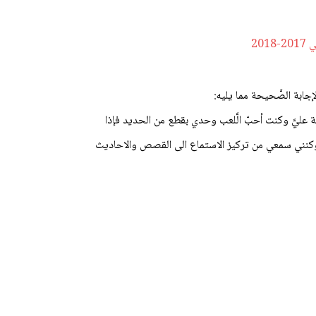
20
الإجابة الصَّحيحة مما يليه:
الشفقة عليَّ وكنت أحبّ الَّلعب وحدي بقطع من الحديد فإذا
نني سمعي من تركيز الاستماع الى القصص والاحاديث