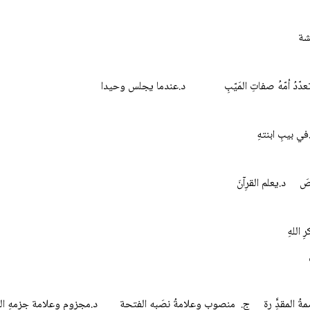
ة
تعدّدُ أمّهُ صفاتِ المَيّبِ د.عندما يجلس وحيدا
بيبِ ابنتهِ
.يعلم القرِآنَ
اللهِ
ُ المقدَِّ رة ج. منصوب وعلامةُ نصَبه الفتحة د.مجزوم وعلامة جزمهِ السّ