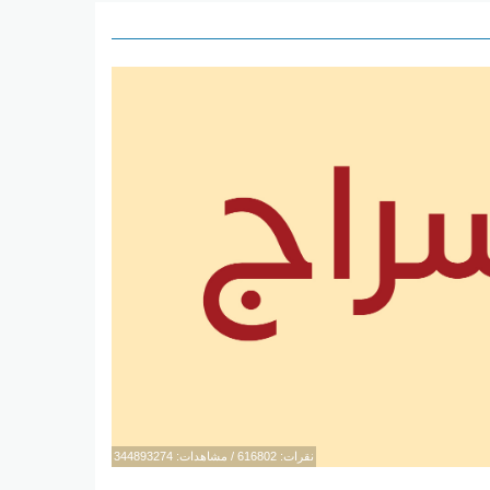
نقرات: 616802 / مشاهدات: 344893274