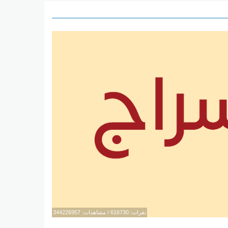
نقرات: 616730 / مشاهدات: 344226957