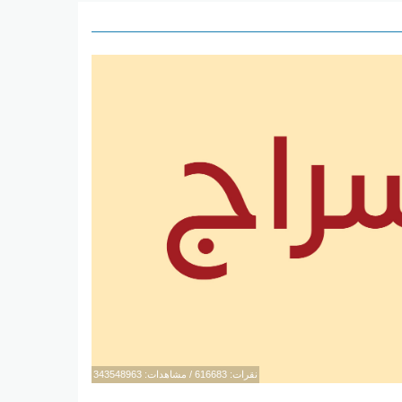
نقرات: 616683 / مشاهدات: 343548963