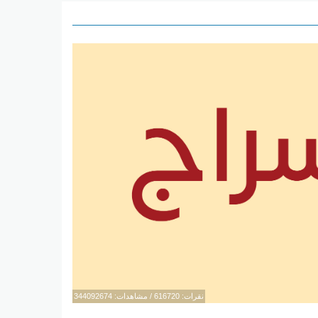
نقرات: 616720 / مشاهدات: 344092674