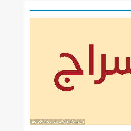
نقرات: 616825 / مشاهدات: 345625939