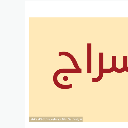
نقرات: 616746 / مشاهدات: 344584393