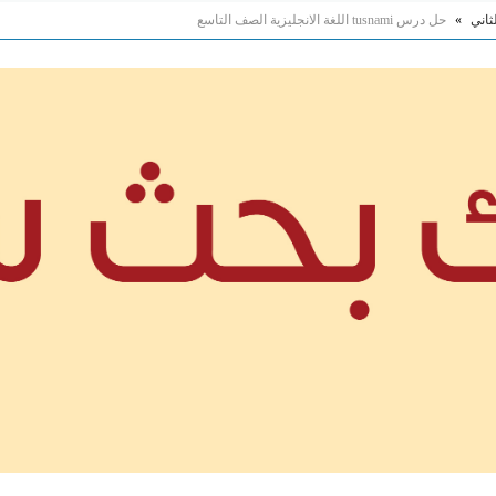
ثاني
»
حل درس tusnami اللغة الانجليزية الصف التاسع